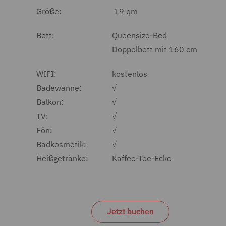
Größe:
19 qm
Bett:
Queensize-Bed
Doppelbett mit 160 cm
WIFI:
kostenlos
Badewanne:
√
Balkon:
√
TV:
√
Fön:
√
Badkosmetik:
√
Heißgetränke:
Kaffee-Tee-Ecke
Jetzt buchen