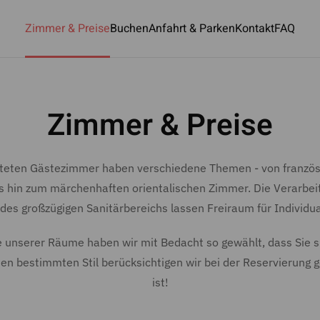
Zimmer & Preise
Buchen
Anfahrt & Parken
Kontakt
FAQ
Zimmer & Preise
hteten Gästezimmer haben verschiedene Themen - von französ
 hin zum märchenhaften orientalischen Zimmer. Die Verarbei
des großzügigen Sanitärbereichs lassen Freiraum für Individua
e unserer Räume haben wir mit Bedacht so gewählt,
dass Sie s
nen bestimmten Stil berücksichtigen wir
bei der Reservierung 
ist!