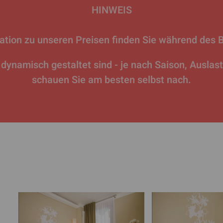
HINWEIS
mation zu unseren Preisen finden Sie während des
dynamisch gestaltet sind - je nach Saison, Auslas
schauen Sie am besten selbst nach.