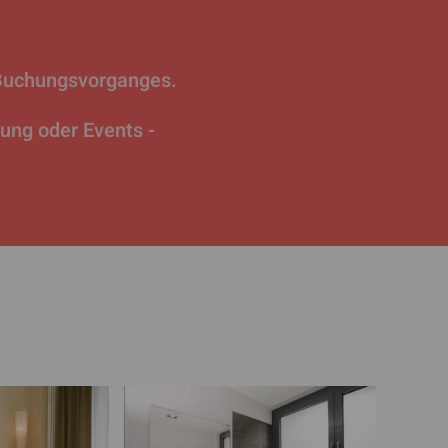
 Buchungsvorganges.
tung oder Events -